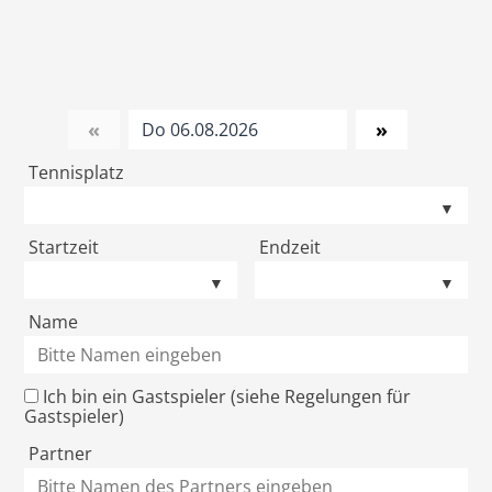
«
»
Tennisplatz
▼
Startzeit
Endzeit
▼
▼
Name
Ich bin ein Gastspieler (
siehe Regelungen für
Gastspieler
)
Partner