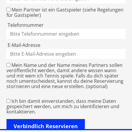
Mein Partner ist ein Gastspieler (
siehe Regelungen
für Gastspieler
)
Telefonnummer
E-Mail-Adresse
Mein Name und der Name meines Partners sollen
veröffentlicht werden, damit andere wissen wann
und mit wem ich Tennis spiele. Falls du dich später
noch umentscheidest, kannst du deine Reservierung
stornieren und eine neue erstellen. (optional)
Ich bin damit einverstanden, dass meine Daten
gespeichert werden, um mich zu identifizieren und
kontaktieren.
Verbindlich Reservieren