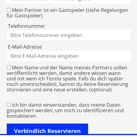
Mein Partner ist ein Gastspieler (
siehe Regelungen
für Gastspieler
)
Telefonnummer
E-Mail-Adresse
Mein Name und der Name meines Partners sollen
veröffentlicht werden, damit andere wissen wann
und mit wem ich Tennis spiele. Falls du dich später
noch umentscheidest, kannst du deine Reservierung
stornieren und eine neue erstellen. (optional)
Ich bin damit einverstanden, dass meine Daten
gespeichert werden, um mich zu identifizieren und
kontaktieren.
Verbindlich Reservieren