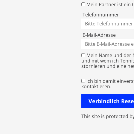
Mein Partner ist ein 
Telefonnummer
E-Mail-Adresse
Mein Name und der N
und mit wem ich Tennis
stornieren und eine neu
Ich bin damit einver
kontaktieren.
Verbindlich Rese
This site is protected