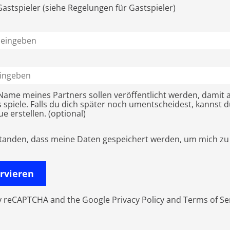
Gastspieler (
siehe Regelungen für Gastspieler
)
ame meines Partners sollen veröffentlicht werden, damit
 spiele. Falls du dich später noch umentscheidest, kannst 
e erstellen. (optional)
standen, dass meine Daten gespeichert werden, um mich zu 
rvieren
 by reCAPTCHA and the Google
Privacy Policy
and
Terms of Se