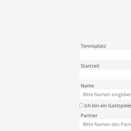
Tennisplatz
Startzeit
Name
Ich bin ein Gastspiele
Partner