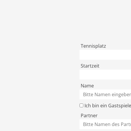
Tennisplatz
Startzeit
Name
Ich bin ein Gastspiele
Partner