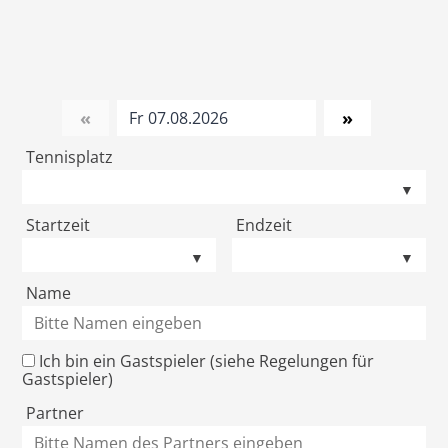
«
»
Tennisplatz
▼
Startzeit
Endzeit
▼
▼
Name
Ich bin ein Gastspieler (
siehe Regelungen für
Gastspieler
)
Partner