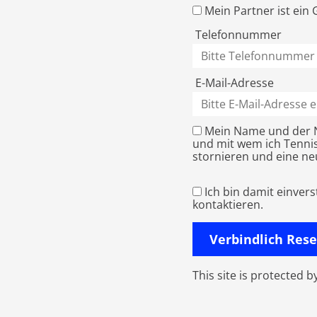
Mein Partner ist ein 
Telefonnummer
E-Mail-Adresse
Mein Name und der N
und mit wem ich Tennis
stornieren und eine neu
Ich bin damit einver
kontaktieren.
Verbindlich Rese
This site is protected