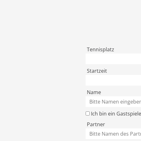
Tennisplatz
Startzeit
Name
Ich bin ein Gastspiele
Partner