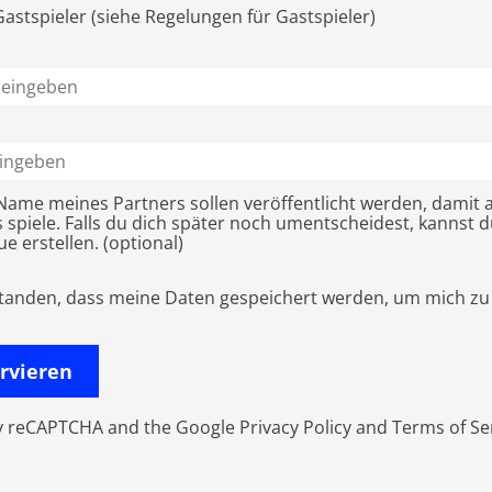
Gastspieler (
siehe Regelungen für Gastspieler
)
ame meines Partners sollen veröffentlicht werden, damit
 spiele. Falls du dich später noch umentscheidest, kannst 
e erstellen. (optional)
standen, dass meine Daten gespeichert werden, um mich zu 
rvieren
 by reCAPTCHA and the Google
Privacy Policy
and
Terms of Se