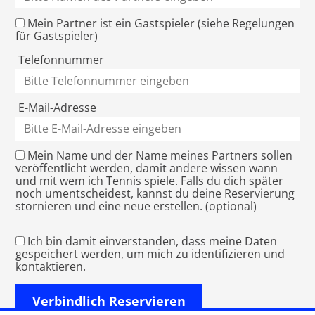
Mein Partner ist ein Gastspieler (
siehe Regelungen
für Gastspieler
)
Telefonnummer
E-Mail-Adresse
Mein Name und der Name meines Partners sollen
veröffentlicht werden, damit andere wissen wann
und mit wem ich Tennis spiele. Falls du dich später
noch umentscheidest, kannst du deine Reservierung
stornieren und eine neue erstellen. (optional)
Ich bin damit einverstanden, dass meine Daten
gespeichert werden, um mich zu identifizieren und
kontaktieren.
Verbindlich Reservieren