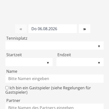
«
»
Tennisplatz
▼
Startzeit
Endzeit
▼
▼
Name
Ich bin ein Gastspieler (
siehe Regelungen für
Gastspieler
)
Partner