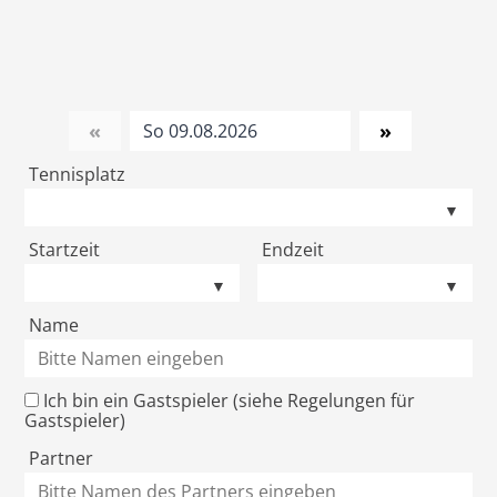
«
»
Tennisplatz
▼
Startzeit
Endzeit
▼
▼
Name
Ich bin ein Gastspieler (
siehe Regelungen für
Gastspieler
)
Partner