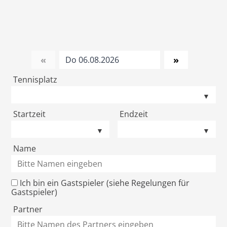
«
»
Tennisplatz
▼
Startzeit
Endzeit
▼
▼
Name
Ich bin ein Gastspieler (
siehe Regelungen für
Gastspieler
)
Partner