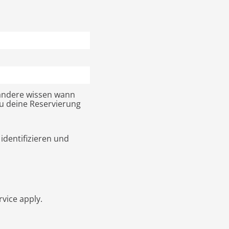
 andere wissen wann
du deine Reservierung
identifizieren und
rvice
apply.